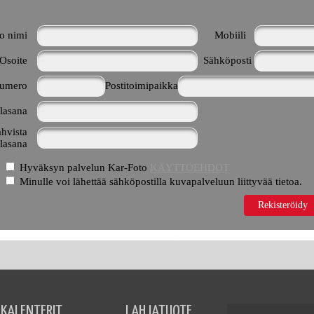
o nimi
Mobiili
Osoite
Sähköposti
numero
Postitoimipaikka
lasana
hvista
lasana
Hyväksyn palvelun Kar-Foto
KÄYTTÖEHDOT
Minulle voi lähettää sähköpostilla kuvapalveluun liittyvää tietoa.
Rekisteröidy
KALENTERIT
LAHJATUOTE