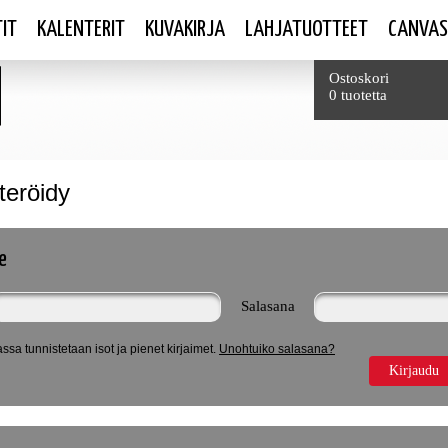
IT
KALENTERIT
KUVAKIRJA
LAHJATUOTTEET
CANVAS
Yhteensä
Ostoskori
0 tuotetta
steröidy
le
Salasana
ssa tunnistetaan isot ja pienet kirjaimet.
Unohtuiko salasana?
Kirjaudu