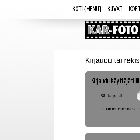
KOTI {MENU}
KUVAT
KORT
Kirjaudu tai reki
Kirjaudu käyttäjätilil
Sähköposti
Huomioi, että salasana