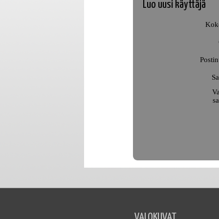
Luo uusi käyttäjä
Kok
Posti
Sa
Va
sa
VALOKUVAT